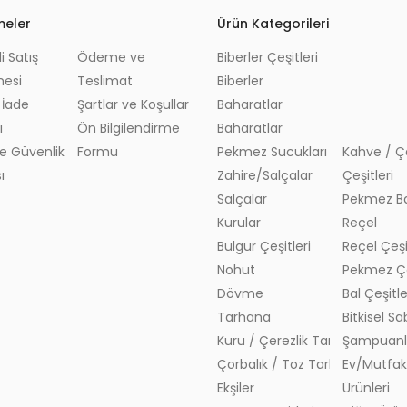
meler
Ürün Kategorileri
i Satış
Ödeme ve
Biberler Çeşitleri
Bitkisel K
mesi
Teslimat
Biberler
Bitkisel Ya
 İade
Şartlar ve Koşullar
Baharatlar
Tohumlar
ı
Ön Bilgilendirme
Baharatlar
Yaprak ve
 ve Güvenlik
Formu
Pekmez Sucukları
Kahve / Ç
ı
Zahire/Salçalar
Çeşitleri
Salçalar
Pekmez Ba
Kurular
Reçel
Bulgur Çeşitleri
Reçel Çeşi
Nohut
Pekmez Çe
Dövme
Bal Çeşitle
Tarhana
Bitkisel S
Kuru / Çerezlik Tarhana
Şampuanl
Çorbalık / Toz Tarhana
Ev/Mutfa
Ekşiler
Ürünleri