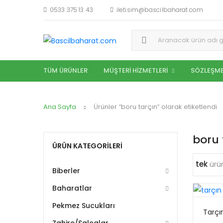
0533 375 13 43
iletisim@bascilbaharat.com
Aramak:
TÜM ÜRÜNLER
MÜŞTERI HIZMETLERI
SÖZLEŞME
Ana Sayfa
Ürünler “boru tarçın” olarak etiketlendi
boru 
ÜRÜN KATEGORILERI
tek
ürün
Biberler
Baharatlar
Pekmez Sucukları
Tarçı