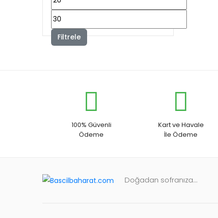
düşük
En
fiyat
yüksek
Filtrele
fiyat
100% Güvenli
Kart ve Havale
Ödeme
İle Ödeme
Doğadan sofranıza...