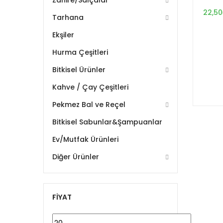
Zahire/Salçalar
22,50
Tarhana
Ekşiler
Hurma Çeşitleri
Bitkisel Ürünler
Kahve / Çay Çeşitleri
Pekmez Bal ve Reçel
Bitkisel Sabunlar&Şampuanlar
Ev/Mutfak Ürünleri
Diğer Ürünler
FIYAT
En