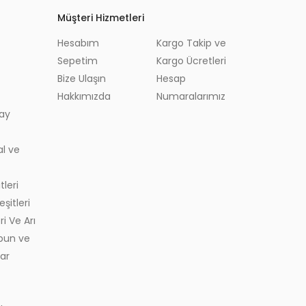
Müşteri Hizmetleri
remler
Hesabım
Kargo Takip ve
ğlar
Sepetim
Kargo Ücretleri
Bize Ulaşın
Hesap
 Otlar
Hakkımızda
Numaralarımız
ay
l ve
tleri
şitleri
ri Ve Arı Ürünleri
abun ve
ar
k