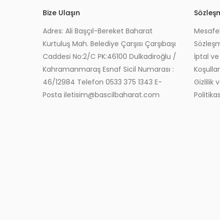
Bize Ulaşın
Sözleş
Adres: Ali Başçıl-Bereket Baharat
Mesafel
Kurtuluş Mah. Belediye Çarşısı Çarşıbaşı
Sözleş
Caddesi No:2/C PK:46100 Dulkadiroğlu /
İptal ve
Kahramanmaraş Esnaf Sicil Numarası :
Koşullar
46/12984 Telefon 0533 375 1343 E-
Gizlilik
Posta iletisim@bascilbaharat.com
Politikas