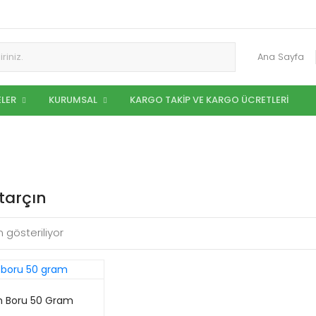
Ana Sayfa
LER
KURUMSAL
KARGO TAKIP VE KARGO ÜCRETLERI
tarçın
 gösteriliyor
n Boru 50 Gram