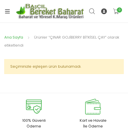
t
enüyü
0
t
nişlet
enüyü
nişlet
Ana Sayfa
Ürünler “ÇINAR GOJİBERRY BİTKİSEL ÇAY” olarak
t
etiketlendi
enüyü
t
nişlet
enüyü
Seçiminizle eşleşen ürün bulunamadı.
nişlet
t
enüyü
nişlet
100% Güvenli
Kart ve Havale
t
Ödeme
İle Ödeme