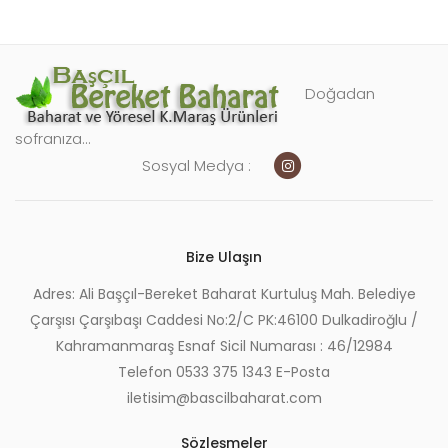
enüyü
nişlet
Doğadan
sofranıza...
t
Sosyal Medya :
enüyü
nişlet
Bize Ulaşın
Adres: Ali Başçıl-Bereket Baharat Kurtuluş Mah. Belediye
Çarşısı Çarşıbaşı Caddesi No:2/C PK:46100 Dulkadiroğlu /
Kahramanmaraş Esnaf Sicil Numarası : 46/12984
Telefon 0533 375 1343 E-Posta
iletisim@bascilbaharat.com
Sözleşmeler