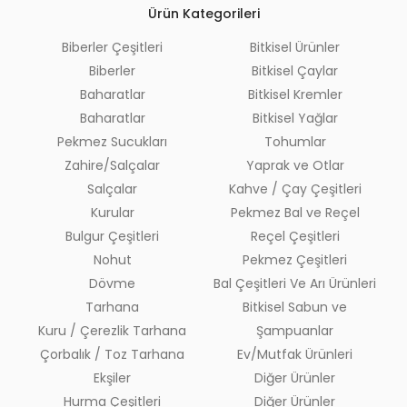
Ürün Kategorileri
Biberler Çeşitleri
Bitkisel Ürünler
Biberler
Bitkisel Çaylar
Baharatlar
Bitkisel Kremler
Baharatlar
Bitkisel Yağlar
Pekmez Sucukları
Tohumlar
Zahire/Salçalar
Yaprak ve Otlar
Salçalar
Kahve / Çay Çeşitleri
Kurular
Pekmez Bal ve Reçel
Bulgur Çeşitleri
Reçel Çeşitleri
Nohut
Pekmez Çeşitleri
Dövme
Bal Çeşitleri Ve Arı Ürünleri
Tarhana
Bitkisel Sabun ve
Kuru / Çerezlik Tarhana
Şampuanlar
Çorbalık / Toz Tarhana
Ev/Mutfak Ürünleri
Ekşiler
Diğer Ürünler
Hurma Çeşitleri
Diğer Ürünler