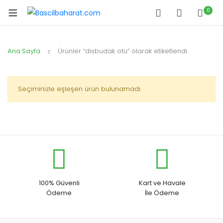
0
Ana Sayfa
Ürünler “disbudak otu” olarak etiketlendi
Seçiminizle eşleşen ürün bulunamadı.
100% Güvenli
Kart ve Havale
Ödeme
İle Ödeme