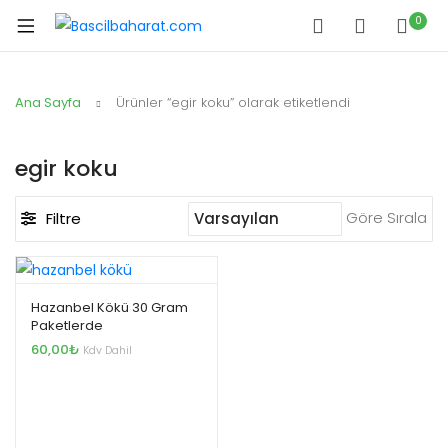
0
Ana Sayfa
Ürünler “egir koku” olarak etiketlendi
egir koku
Göre Sırala
Filtre
Hazanbel Kökü 30 Gram
Paketlerde
60,00
₺
Kdv Dahil