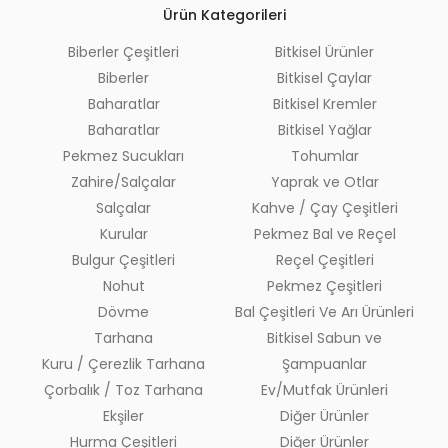
Ürün Kategorileri
Biberler Çeşitleri
Bitkisel Ürünler
Biberler
Bitkisel Çaylar
Baharatlar
Bitkisel Kremler
Baharatlar
Bitkisel Yağlar
Pekmez Sucukları
Tohumlar
Zahire/Salçalar
Yaprak ve Otlar
Salçalar
Kahve / Çay Çeşitleri
Kurular
Pekmez Bal ve Reçel
Bulgur Çeşitleri
Reçel Çeşitleri
Nohut
Pekmez Çeşitleri
Dövme
Bal Çeşitleri Ve Arı Ürünleri
Tarhana
Bitkisel Sabun ve
Kuru / Çerezlik Tarhana
Şampuanlar
Çorbalık / Toz Tarhana
Ev/Mutfak Ürünleri
Ekşiler
Diğer Ürünler
Hurma Çeşitleri
Diğer Ürünler