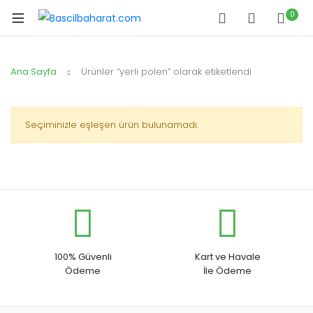
0
Ana Sayfa
Ürünler “yerli polen” olarak etiketlendi
Seçiminizle eşleşen ürün bulunamadı.
100% Güvenli
Kart ve Havale
Ödeme
İle Ödeme