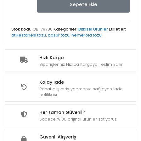
at
Sepete Ekle
kestanesi
tozu
adet
Stok kodu:
BB-79786
Kategoriler:
Bitkisel Ürünler
Etiketler:
at kestanesi tozu
,
basur tozu
,
hemeroid tozu
Hızlı Kargo
Siparişleriniz Hızlıca Kargoya Teslim Edilir
Kolay İade
Rahat alışveriş yapmanızı sağlayan iade
politikası
Her zaman Güvenilir
Sadece %100 orijinal ürünler satıyoruz
Güvenli Alışveriş