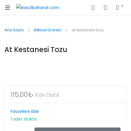
0
Ana Sayfa
Bitkisel Ürünler
at kestanesi tozu
At Kestanesi Tozu
115,00
₺
Kdv Dahil
Favorilere Ekle
1 adet stokta