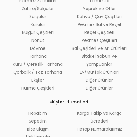
Pekmez Sucukları
Tohumlar
Zahire/Salçalar
Yaprak ve Otlar
Salçalar
Kahve / Çay Çeşitleri
Kurular
Pekmez Bal ve Reçel
Bulgur Çeşitleri
Reçel Çeşitleri
Nohut
Pekmez Çeşitleri
Dövme
Bal Çeşitleri Ve Arı Ürünleri
Tarhana
Bitkisel Sabun ve
Kuru / Çerezlik Tarhana
Şampuanlar
Çorbalık / Toz Tarhana
Ev/Mutfak Ürünleri
Ekşiler
Diğer Ürünler
Hurma Çeşitleri
Diğer Ürünler
Müşteri Hizmetleri
Hesabım
Kargo Takip ve Kargo
Sepetim
Ücretleri
Bize Ulaşın
Hesap Numaralarımız
Hakkımızda