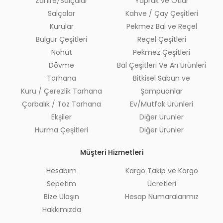
Zahire/Salçalar
Yaprak ve Otlar
Salçalar
Kahve / Çay Çeşitleri
Kurular
Pekmez Bal ve Reçel
Bulgur Çeşitleri
Reçel Çeşitleri
Nohut
Pekmez Çeşitleri
Dövme
Bal Çeşitleri Ve Arı Ürünleri
Tarhana
Bitkisel Sabun ve
Kuru / Çerezlik Tarhana
Şampuanlar
Çorbalık / Toz Tarhana
Ev/Mutfak Ürünleri
Ekşiler
Diğer Ürünler
Hurma Çeşitleri
Diğer Ürünler
Müşteri Hizmetleri
Hesabım
Kargo Takip ve Kargo
Sepetim
Ücretleri
Bize Ulaşın
Hesap Numaralarımız
Hakkımızda