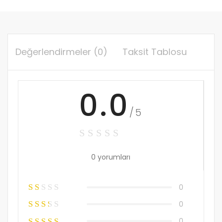
Değerlendirmeler (0)
Taksit Tablosu
0.0
/5
0 yorumları
0
0
0