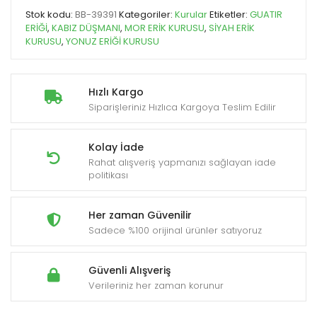
Stok kodu:
BB-39391
Kategoriler:
Kurular
Etiketler:
GUATIR
ERİĞİ
,
KABIZ DÜŞMANI
,
MOR ERİK KURUSU
,
SİYAH ERİK
KURUSU
,
YONUZ ERİĞİ KURUSU
Hızlı Kargo
Siparişleriniz Hızlıca Kargoya Teslim Edilir
Kolay İade
Rahat alışveriş yapmanızı sağlayan iade
politikası
Her zaman Güvenilir
Sadece %100 orijinal ürünler satıyoruz
Güvenli Alışveriş
Verileriniz her zaman korunur