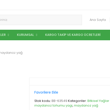
Ana Sayfa
LER
KURUMSAL
KARGO TAKIP VE KARGO ÜCRETLERI
maydanoz yağ
Favorilere Ekle
Stok kodu:
BB-63549
Kategoriler:
Bitkisel Yağlar
maydanoz tohumu yagi
,
maydanoz yağ