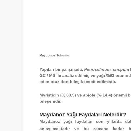
Maydonoz Tohumu
Yapılan bir çalışmada,
Petroselinum, crispum
M
GC / MS ile analiz edilmiş ve yağı %93 oranınd
eden otuz dört bileşik tespit edilmiştir.
Myristicin (% 63.9) ve apiole (% 14.4) önemli b
bileşenidir.
Maydanoz Yağı Faydaları Nelerdir?
Maydanoz yağı faydaları
son yıllarda da
anlaşılmaktadır ve bu zamana kadar bi