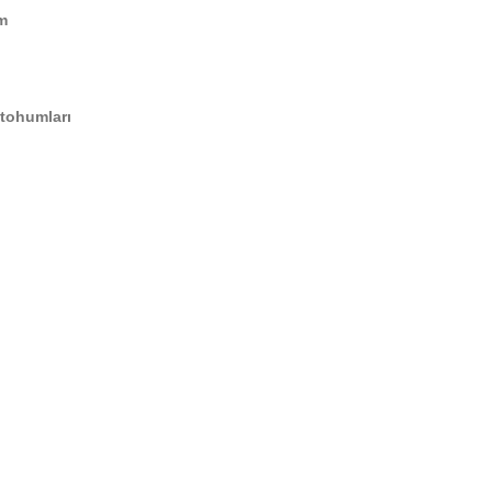
um
 tohumları