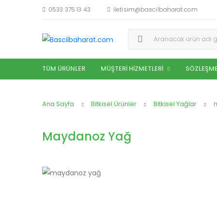
0533 375 13 43
iletisim@bascilbaharat.com
Aramak:
TÜM ÜRÜNLER
MÜŞTERI HIZMETLERI
SÖZLEŞME
Ana Sayfa
Bitkisel Ürünler
Bitkisel Yağlar
Maydanoz Yağ