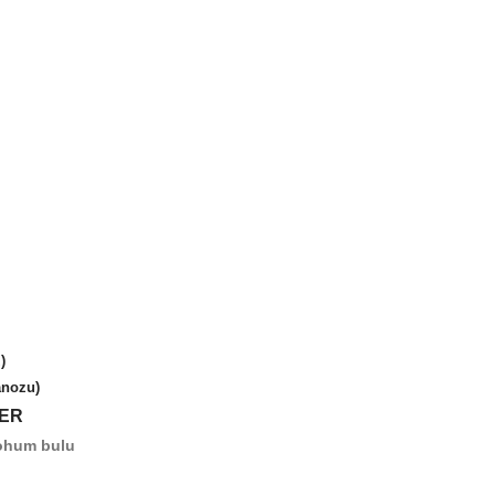
)
anozu)
LER
tohum bulu