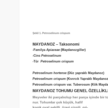
Şekil 1. Petroselinum crispum
MAYDANOZ – Taksonomi
-Familya
Apiaceae
(Maydanozgiller)
-Cins
Petroselinum
-Tür
Petroselinum crispum
Petroselinum hortense
(Düz yapraklı Maydanoz)
Petroselinum crispum
(Kıvırcık Yapraklı Maydanoz
Petroselinum crispum var. Tuberosum (Kök Mayd
MAYDANOZ TOHUMU GENEL ÖZELLİK
Meyveler iki parçalıolup her parça içinde bir 
nur. Tohumlar çok küçük, hafif
kıvrık oval şekilli, üzeri çizgili, gri-