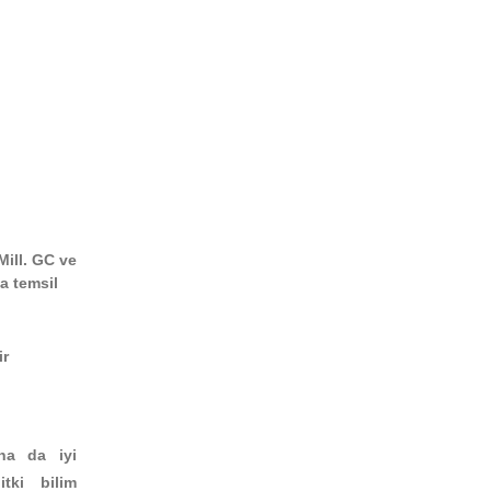
ill. GC ve
a temsil
ir
ha da iyi
tki bilim