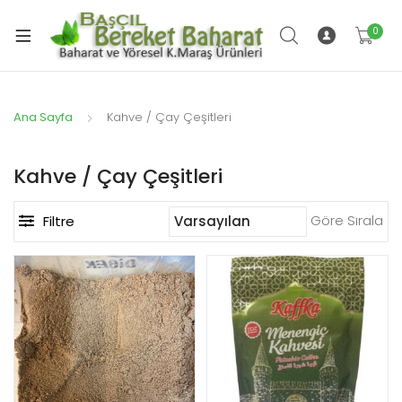
t
enüyü
0
t
nişlet
enüyü
nişlet
Ana Sayfa
Kahve / Çay Çeşitleri
t
enüyü
Kahve / Çay Çeşitleri
t
nişlet
enüyü
Göre Sırala
Filtre
nişlet
t
enüyü
nişlet
t