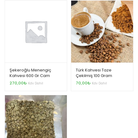
Şekeroğlu Menengiç
Türk Kahvesi Taze
Kahvesi 600 Gr Cam
Çekilmiş 100 Gram
Kavanoz
270,00
₺
70,00
₺
Kdv Dahil
Kdv Dahil