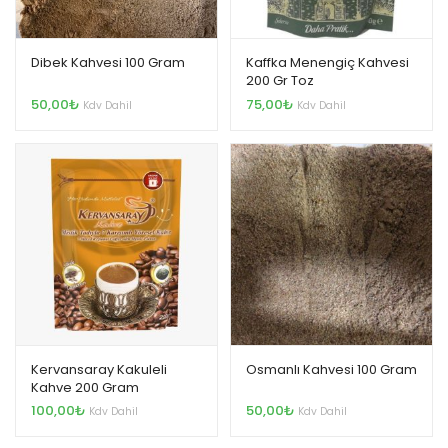
enüyü
nişlet
Dibek Kahvesi 100 Gram
Kaffka Menengiç Kahvesi
200 Gr Toz
50,00
₺
75,00
₺
Kdv Dahil
Kdv Dahil
t
enüyü
nişlet
Kervansaray Kakuleli
Osmanlı Kahvesi 100 Gram
Kahve 200 Gram
100,00
₺
50,00
₺
Kdv Dahil
Kdv Dahil