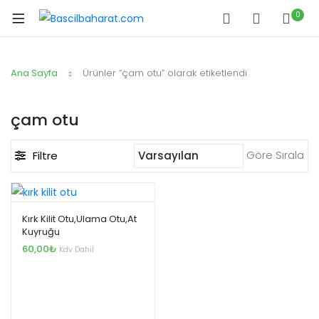
0
Ana Sayfa
Ürünler “çam otu” olarak etiketlendi
çam otu
Göre Sırala
Filtre
Kırk Kilit Otu,ulama Otu,at
Kuyruğu
60,00
₺
Kdv Dahil