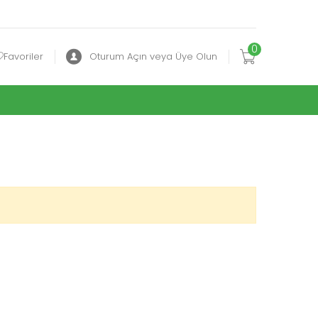
0
Favoriler
Oturum Açın veya Üye Olun