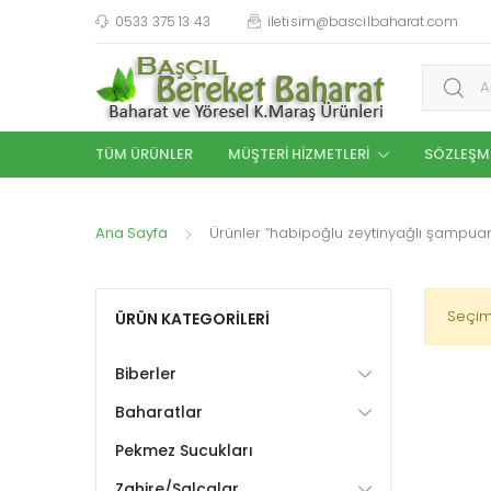
0533 375 13 43
iletisim@bascilbaharat.com
Aramak:
TÜM ÜRÜNLER
MÜŞTERI HIZMETLERI
SÖZLEŞM
Ana Sayfa
Ürünler “habipoğlu zeytinyağlı şampuan”
Seçim
ÜRÜN KATEGORILERI
Biberler
Baharatlar
Pekmez Sucukları
Zahire/Salçalar