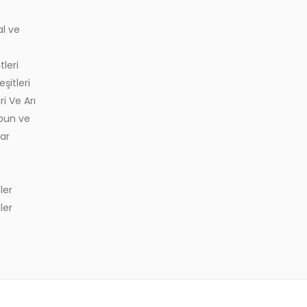
l ve
tleri
şitleri
ri Ve Arı Ürünleri
abun ve
ar
k
ler
ler