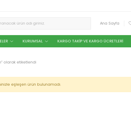
Ana Sayfa
ELER
KURUMSAL
KARGO TAKIP VE KARGO ÜCRETLERI
 olarak etiketlendi
inizle eşleşen ürün bulunamadı.