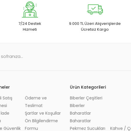
7/24 Destek
9.000 TL Üzeri Alışverişlerde
Hizmeti
Ücretsiz Kargo
ofranıza...
meler
Ürün Kategorileri
i Satış
Ödeme ve
Biberler Çeşitleri
Bitkisel K
mesi
Teslimat
Biberler
Bitkisel Ya
 İade
Şartlar ve Koşullar
Baharatlar
Tohumlar
ı
Ön Bilgilendirme
Baharatlar
Yaprak ve
 ve Güvenlik
Formu
Pekmez Sucukları
Kahve / Ç