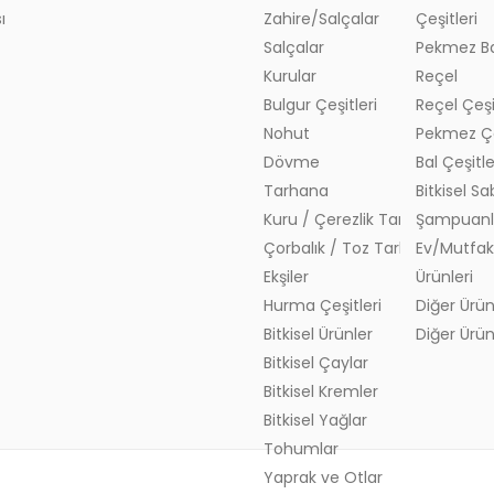
ı
Zahire/Salçalar
Çeşitleri
Salçalar
Pekmez Ba
Kurular
Reçel
Bulgur Çeşitleri
Reçel Çeşi
Nohut
Pekmez Çe
Dövme
Bal Çeşitle
Tarhana
Bitkisel S
Kuru / Çerezlik Tarhana
Şampuanl
Çorbalık / Toz Tarhana
Ev/Mutfa
Ekşiler
Ürünleri
Hurma Çeşitleri
Diğer Ürün
Bitkisel Ürünler
Diğer Ürün
Bitkisel Çaylar