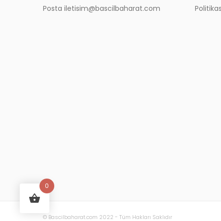
Posta iletisim@bascilbaharat.com
Politikas
0
© Bascilbaharat.com 2022 - Tüm Hakları Saklıdır