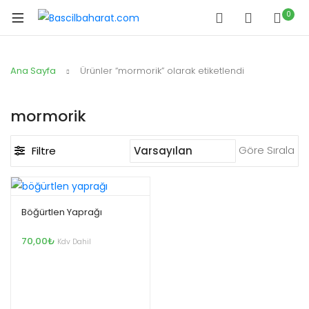
0
Ana Sayfa
Ürünler “mormorik” olarak etiketlendi
mormorik
Göre Sırala
Filtre
Böğürtlen Yaprağı
70,00
₺
Kdv Dahil