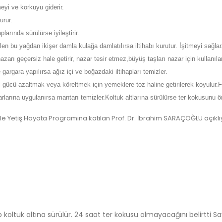
eyi ve korkuyu giderir.
rur.
arında sürülürse iyileştirir.
ilen bu yağdan ikişer damla kulağa damlatılırsa iltihabı kurutur. İşitmeyi sağlar
arı geçersiz hale getirir, nazar tesir etmez,büyüş taşları nazar için kullanılar 
gargara yapılırsa ağız içi ve boğazdaki iltihapları temizler.
el gücü azaltmak veya köreltmek için yemeklere toz haline getirilerek koyulur.Fa
rlarına uygulanırsa mantarı temizler.Koltuk altlarına sürülürse ter kokusunu ön
e Yetiş Hayata Programına katılan Prof. Dr. İbrahim SARAÇOĞLU açıkl
koltuk altına sürülür. 24 saat ter kokusu olmayacağını belirtti S