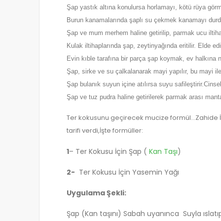
Şap yastık altına konulursa horlamayı, kötü rüya görm
Burun kanamalarında şaplı su çekmek kanamayı durdu
Şap ve mum merhem haline getirilip, parmak ucu iltihapl
Kulak iltihaplarında şap, zeytinyağında eritilir. Elde ed
Evin kıble tarafına bir parça şap koymak, ev halkına naz
Şap, sirke ve su çalkalanarak mayi yapılır, bu mayi ile 
Şap bulanık suyun içine atılırsa suyu safileştirir.Cins
Şap ve tuz pudra haline getirilerek parmak arası manta
Ter kokusunu geçirecek mucize formül…Zahide İl
tarifi verdi,İşte formüller:
1
– Ter Kokusu İçin Şap (
Kan Taşı
)
2-
Ter Kokusu İçin Yasemin Yağı
Uygulama Şekli:
Şap (Kan taşını) Sabah uyanınca Suyla ıslatıp 