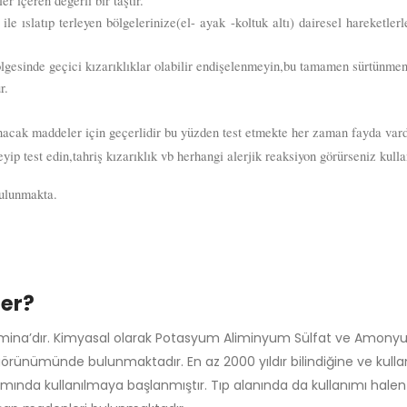
r içeren değerli bir taştır.
 ıslatıp terleyen bölgelerinize(el- ayak -koltuk altı) dairesel hareketler
lgesinde geçici kızarıklıklar olabilir endişelenmeyin,bu tamamen sürtünmeni
r.
lanacak maddeler için geçerlidir bu yüzden test etmekte her zaman fayda vard
yip test edin,tahriş kızarıklık vb herhangi alerjik reaksiyon görürseniz kull
bulunmakta.
ler?
i Alumina’dır. Kimyasal olarak Potasyum Aliminyum Sülfat ve Amo
görünümünde bulunmaktadır. En az 2000 yıldır bilindiğine ve kullanı
apımında kullanılmaya başlanmıştır. Tıp alanında da kullanımı ha