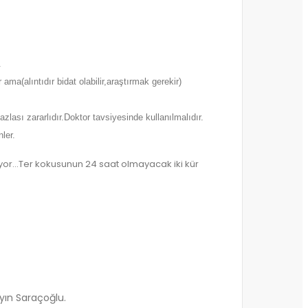
.
ama(alıntıdır bidat olabilir,araştırmak gerekir)
zlası zararlıdır.Doktor tavsiyesinde kullanılmalıdır.
ler.
ıyor…Ter kokusunun 24 saat olmayacak iki kür
ayın Saraçoğlu.