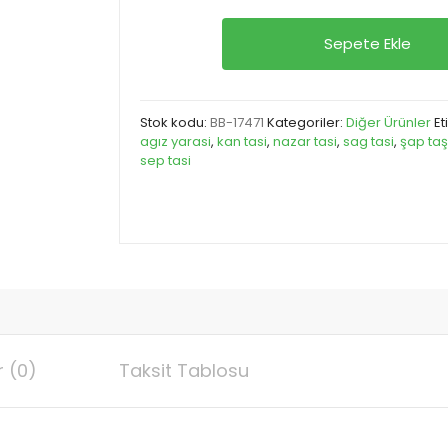
şap
Sepete Ekle
taşı
100
gram
Stok kodu:
BB-17471
Kategoriler:
Diğer Ürünler
Et
adet
agız yarasi
,
kan tasi
,
nazar tasi
,
sag tasi
,
şap taş
sep tasi
 (0)
Taksit Tablosu