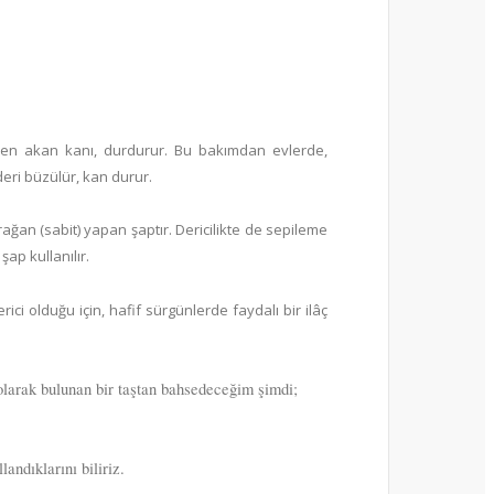
rden akan kanı, durdurur. Bu bakımdan evlerde,
deri büzülür, kan durur.
rağan (sabit) yapan şaptır. Dericilikte de sepileme
ap kullanılır.
rici olduğu için, hafif sürgünlerde faydalı bir ilâç
 olarak bulunan bir taştan bahsedeceğim şimdi;
andıklarını biliriz.