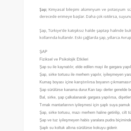
Şap;
Kimyasal bileşimi alüminyum ve potasyum sülfa
derecede erimeye başlar. Daha çok ısıtılırsa, suy
Şap, Türkiye’de katışıksız halde şaptaşı halinde bul
kollarında kullanılır. Eski çağlarda şap, yıllarca Avr
ŞAP
Fiziksel ve Psikolojik Etkileri
Şap su ile kaynatılır, elde edilen mayi ile gargara yapılı
Şap, sirke tortusu ile merhem yapılır, iyileşmeyen yara
Kumaş boyası içine karıştırılırsa boyanın çıkmamasın
Şap sürülürse kanama durur.Kan taşı derler genelde ber
Bal, sirke, şap çalkalanarak gargara yapılırsa, dişetlerini
Tırnak mantarlarının iyileşmesi için şaplı suya pamuk bat
Şap, sirke tortusu, mazı merhem haline getirilip, cilt 
Şap ve tuz iyileşmeyen habis yaralara pudra biçiminde
Şaplı su koltuk altına sürülürse kokuyu giderir.