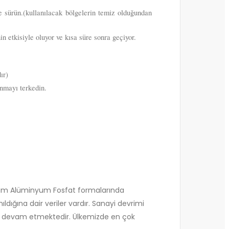
le sürün.(kullanılacak bölgelerin temiz olduğundan
n etkisiyle oluyor ve kısa süre sonra geçiyor.
ır)
anmayı terkedin.
nyum Alüminyum Fosfat formalarında
ldığına dair veriler vardır. Sanayi devrimi
len devam etmektedir. Ülkemizde en çok