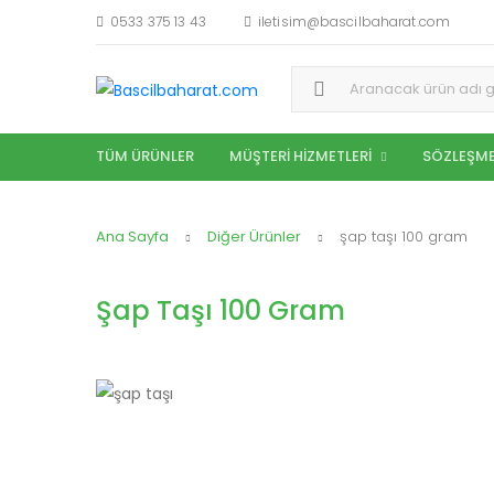
0533 375 13 43
iletisim@bascilbaharat.com
Aramak:
TÜM ÜRÜNLER
MÜŞTERI HIZMETLERI
SÖZLEŞME
Ana Sayfa
Diğer Ürünler
şap taşı 100 gram
Şap Taşı 100 Gram