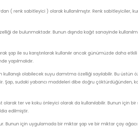
an ( renk sabitleyici ) olarak kullanılmıştır. Renk sabitleyicile
elliği de bulunmaktadır. Bunun dışında kağıt sanayinde kullanıl
larak şap ile su karıştırılarak kullanılır ancak günümüzde daha etki
de yapılmalıdır.
 kullanışlı olabilecek suyu damıtma özelliği sayılabilir. Bu üstü
r. Şap, sudaki yabancı maddeleri dibe doğru çöktürdüğünden, kab
arak ter ve koku önleyici olarak da kullanılabilir. Bunun için bir
dia edilmiştir.
ur. Bunun için uygulamada bir miktar şap ve bir miktar çay ağacı yağ