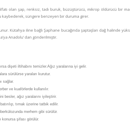
tı olan şap, renksiz, tadı buruk, büzüştürücü, mikrop öldürücü bir madd
unu kaybederek, süngere benzeyen bir duruma girer.
unur. Kütahya iline bağlı Şaphane bucağında şaptaşları dağ halinde yükseli
upa’ya Anadolu’ dan gönderilmiştir.
rsa dişeti iltihabını temizler.Ağız yaralarına iyi gelir.
lara sürülürse yaraları kurutur.
ı sağlar.
ber ve kuaförlerde kullanılır.
 besler, ağız yaralarını iyileştirir.
ırılıp, tırnak üzerine tatbik edilir.
tüberkülozunda merhem gibi sürülür.
 konursa şifası görülür.