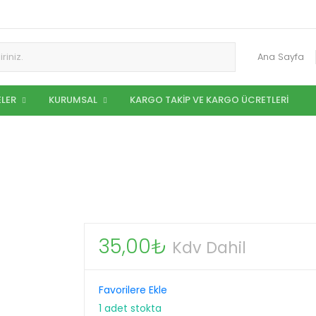
Ana Sayfa
LER
KURUMSAL
KARGO TAKIP VE KARGO ÜCRETLERI
35,00
₺
Kdv Dahil
Favorilere Ekle
1 adet stokta