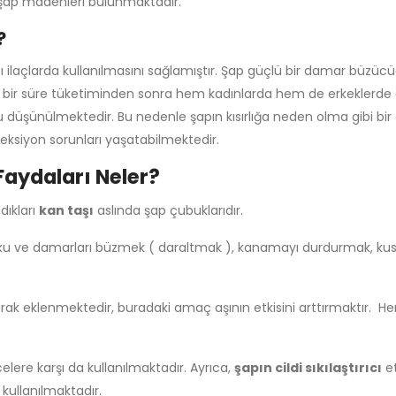
 şap madenleri bulunmaktadır.
?
bazı ilaçlarda kullanılmasını sağlamıştır. Şap güçlü bir damar büzü
yı, bir süre tüketiminden sonra hem kadınlarda hem de erkeklerde
ğu düşünülmektedir. Bu nedenle şapın kısırlığa neden olma gibi 
reksiyon sorunları yaşatabilmektedir.
 Faydaları Neler?
dıkları
kan taşı
aslında şap çubuklarıdır.
i doku ve damarları büzmek ( daraltmak ), kanamayı durdurmak, ku
 olarak eklenmektedir, buradaki amaç aşının etkisini arttırmaktır.
elere karşı da kullanılmaktadır. Ayrıca,
şapın cildi sıkılaştırıcı
et
kullanılmaktadır.