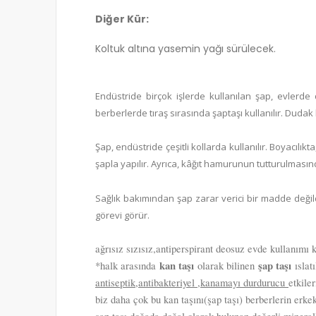
Diğer Kür:
Koltuk altına yasemin yağı sürülecek.
Endüstride birçok işlerde kullanılan şap, evlerd
berberlerde tıraş sırasında şaptaşı kullanılır. Duda
Şap, endüstride çeşitli kollarda kullanılır. Boyacıl
şapla yapılır. Ayrıca, kâğıt hamurunun tutturulmasın
Sağlık bakımından şap zarar verici bir madde değildir.
görevi görür.
ağrısız sızısız,antiperspirant deosuz evde kullanımı
kan taşı
şap taşı
*halk arasında
olarak bilinen
ıslat
antiseptik,antibakteriyel ,kanamayı durdurucu
etkile
biz daha çok bu kan taşını(şap taşı) berberlerin erkek