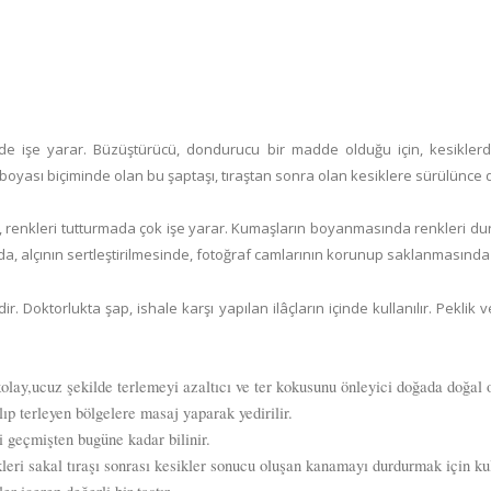
e de işe yarar. Büzüştürücü, dondurucu bir madde olduğu için, kesikle
k boyası biçiminde olan bu şaptaşı, tıraştan sonra olan kesiklere sürülünce 
ıkta, renkleri tutturmada çok işe yarar. Kumaşların boyanmasında renkleri du
da, alçının sertleştirilmesinde, fotoğraf camlarının korunup saklanmasında ş
 Doktorlukta şap, ishale karşı yapılan ilâçların içinde kullanılır. Peklik ve
 kolay,ucuz şekilde terlemeyi azaltıcı ve ter kokusunu önleyici doğada doğal
ılıp terleyen bölgelere masaj yaparak yedirilir.
ri geçmişten bugüne kadar bilinir.
leri sakal tıraşı sonrası kesikler sonucu oluşan kanamayı durdurmak için kull