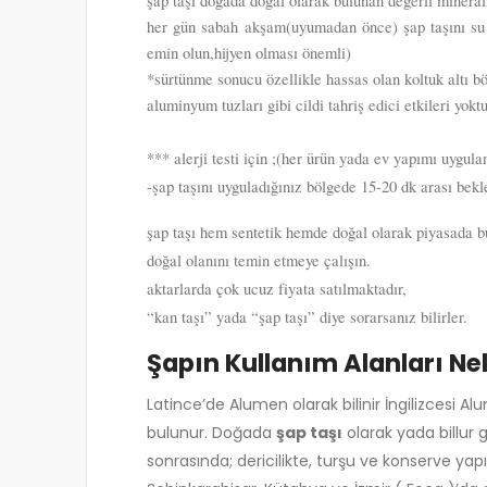
şap taşı doğada doğal olarak bulunan değerli mineralle
her gün sabah akşam(uyumadan önce) şap taşını su ile
emin olun,hijyen olması önemli)
*sürtünme sonucu özellikle hassas olan koltuk altı bö
aluminyum tuzları gibi cildi tahriş edici etkileri yoktu
*** alerji testi için ;(her ürün yada ev yapımı uygu
-şap taşını uyguladığınız bölgede 15-20 dk arası bekle
şap taşı hem sentetik hemde doğal olarak piyasada 
doğal olanını temin etmeye çalışın.
aktarlarda çok ucuz fiyata satılmaktadır,
“kan taşı” yada “şap taşı” diye sorarsanız bilirler.
Şapın Kullanım Alanları Ne
Latince’de Alumen olarak bilinir İngilizces
bulunur. Doğada
şap taşı
olarak yada billur 
sonrasında; dericilikte, turşu ve konserve y