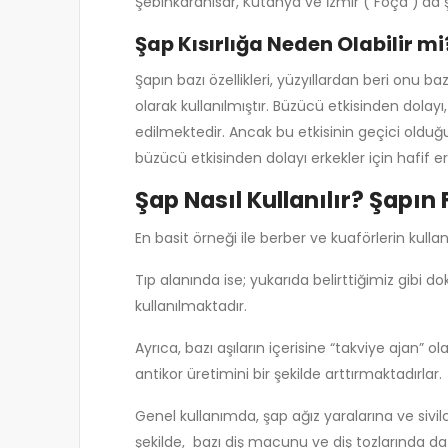
Şebinkarahisar, Kütahya ve İzmir ( Foça )’da
Şap Kısırlığa Neden Olabilir mi
Şapın bazı özellikleri, yüzyıllardan beri onu 
olarak kullanılmıştır. Büzücü etkisinden dola
edilmektedir. Ancak bu etkisinin geçici oldu
büzücü etkisinden dolayı erkekler için hafif e
Şap Nasıl Kullanılır? Şapın
En basit örneği ile berber ve kuaförlerin kullan
Tıp alanında ise; yukarıda belirttiğimiz gib
kullanılmaktadır.
Ayrıca, bazı aşıların içerisine “takviye ajan”
antikor üretimini bir şekilde arttırmaktadırlar.
Genel kullanımda, şap ağız yaralarına ve sivilc
şekilde, bazı diş macunu ve diş tozlarında da 