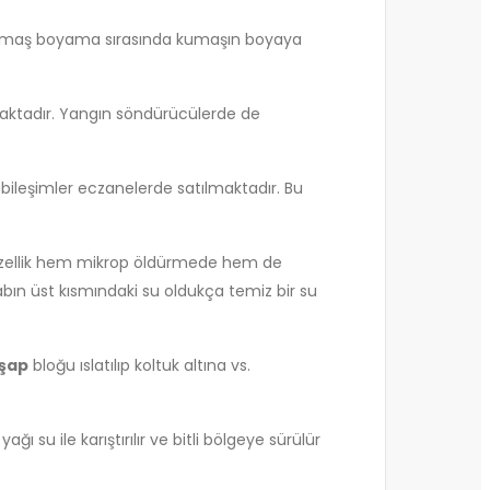
r, kumaş boyama sırasında kumaşın boyaya
maktadır. Yangın söndürücülerde de
li bileşimler eczanelerde satılmaktadır. Bu
n özellik hem mikrop öldürmede hem de
ın üst kısmındaki su oldukça temiz bir su
şap
bloğu ıslatılıp koltuk altına vs.
ı su ile karıştırılır ve bitli bölgeye sürülür