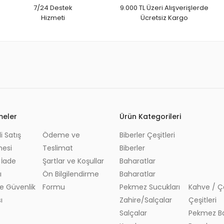
7/24 Destek
9.000 TL Üzeri Alışverişlerde
Hizmeti
Ücretsiz Kargo
meler
Ürün Kategorileri
i Satış
Ödeme ve
Biberler Çeşitleri
Bitkisel K
mesi
Teslimat
Biberler
Bitkisel Ya
 İade
Şartlar ve Koşullar
Baharatlar
Tohumlar
ı
Ön Bilgilendirme
Baharatlar
Yaprak ve
 ve Güvenlik
Formu
Pekmez Sucukları
Kahve / Ç
ı
Zahire/Salçalar
Çeşitleri
Salçalar
Pekmez Ba