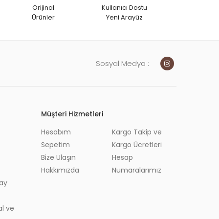
Orijinal
Kullanıcı Dostu
Ürünler
Yeni Arayüz
Sosyal Medya :
Müşteri Hizmetleri
remler
Hesabım
Kargo Takip ve
ğlar
Sepetim
Kargo Ücretleri
Bize Ulaşın
Hesap
 Otlar
Hakkımızda
Numaralarımız
ay
l ve