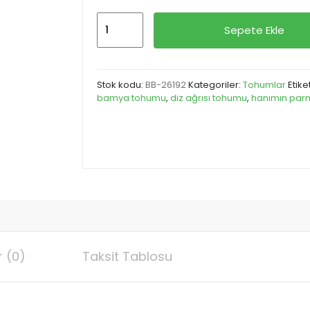
bamya
Sepete Ekle
tohumu
100
gram
Stok kodu:
BB-26192
Kategoriler:
Tohumlar
Etike
adet
bamya tohumu
,
diz ağrısı tohumu
,
hanımın parm
 (0)
Taksit Tablosu