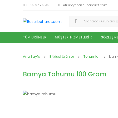
0533 375 13 43
iletisim@bascilbaharat.com
Aramak:
TÜM ÜRÜNLER
MÜŞTERI HIZMETLERI
SÖZLEŞME
Ana Sayfa
Bitkisel Ürünler
Tohumlar
bamy
Bamya Tohumu 100 Gram