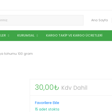
Ana Sayfa
LER
KURUMSAL
KARGO TAKIP VE KARGO ÜCRETLERI
a tohumu 100 gram
30,00
₺
Kdv Dahil
Favorilere Ekle
15 adet stokta