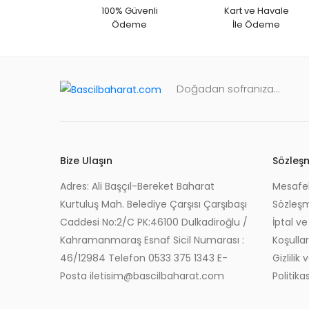
100% Güvenli
Kart ve Havale
Ödeme
İle Ödeme
Doğadan sofranıza...
Bize Ulaşın
Sözleş
Adres: Ali Başçıl-Bereket Baharat
Mesafel
Kurtuluş Mah. Belediye Çarşısı Çarşıbaşı
Sözleş
Caddesi No:2/C PK:46100 Dulkadiroğlu /
İptal ve
Kahramanmaraş Esnaf Sicil Numarası :
Koşullar
46/12984 Telefon 0533 375 1343 E-
Gizlilik
Posta iletisim@bascilbaharat.com
Politikas