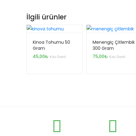
İlgili ürünler
Kinoa Tohumu 50
Menengiç Çitlembik
Gram
300 Gram
45,00
₺
75,00
₺
Kdv Dahil
Kdv Dahil