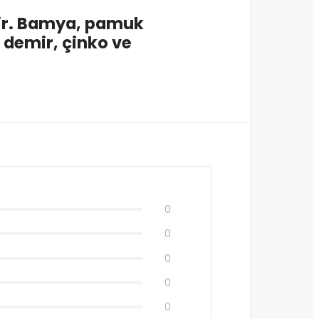
nir. Bamya, pamuk
, demir, çinko ve
0
0
0
0
0