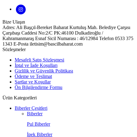
Bize Ulaşın
Adres: Ali Başçıl-Bereket Baharat Kurtuluş Mah. Belediye Çarşısı
Çarşıbaşı Caddesi No:2/C PK:46100 Dulkadiroğlu /
Kahramanmaraş Esnaf Sicil Numarası : 46/12984 Telefon 0533 375
1343 E-Posta iletisim@bascilbaharat.com
Sözleşmeler
Mesafeli Satış Sözleşmesi
İptal ve İade Koşulları
Gizlilik ve Güvenlik Politikası
Ödeme ve Teslimat
Şartlar ve Koşullar
Ön Bilgilendirme Formu
Ürün Kategorileri
Biberler Çeşitleri
Biberler
Pul Biberler
İpek Biberler