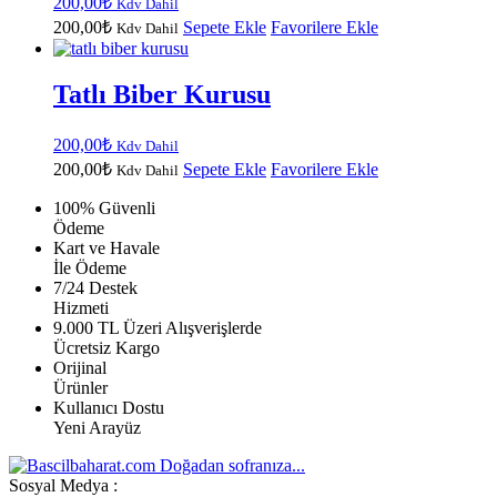
200,00
₺
Kdv Dahil
200,00
₺
Sepete Ekle
Favorilere Ekle
Kdv Dahil
Tatlı Biber Kurusu
200,00
₺
Kdv Dahil
200,00
₺
Sepete Ekle
Favorilere Ekle
Kdv Dahil
100% Güvenli
Ödeme
Kart ve Havale
İle Ödeme
7/24 Destek
Hizmeti
9.000 TL Üzeri Alışverişlerde
Ücretsiz Kargo
Orijinal
Ürünler
Kullanıcı Dostu
Yeni Arayüz
Doğadan sofranıza...
Sosyal Medya :