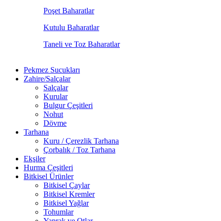
Poşet Baharatlar
Kutulu Baharatlar
Taneli ve Toz Baharatlar
Pekmez Sucukları
Zahire/Salçalar
Salçalar
Kurular
Bulgur Çeşitleri
Nohut
Dövme
Tarhana
Kuru / Çerezlik Tarhana
Çorbalık / Toz Tarhana
Ekşiler
Hurma Çeşitleri
Bitkisel Ürünler
Bitkisel Çaylar
Bitkisel Kremler
Bitkisel Yağlar
Tohumlar
Yaprak ve Otlar