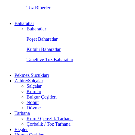
Toz Biberler
Baharatlar
Baharatlar
Poşet Baharatlar
Kutulu Baharatlar
Taneli ve Toz Baharatlar
Pekmez Sucukları
Zahire/Salçalar
Salçalar
Kurular
Bulgur Çeşitleri
Nohut
Dövme
Tarhana
Kuru / Çerezlik Tarhana
Çorbalık / Toz Tarhana
Ekşiler
Hurma Çeşitleri