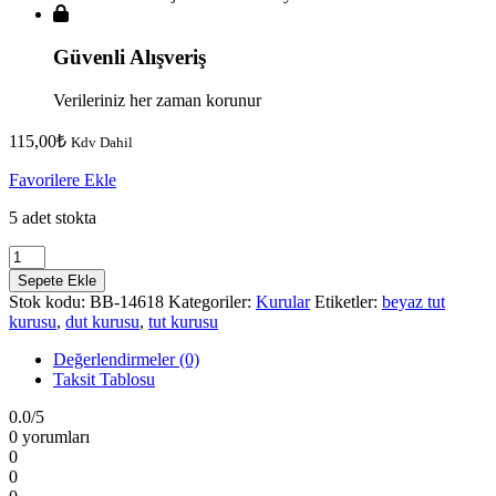
Güvenli Alışveriş
Verileriniz her zaman korunur
115,00
₺
Kdv Dahil
Favorilere Ekle
5 adet stokta
dut
kurusu
Sepete Ekle
250
Stok kodu:
BB-14618
Kategoriler:
Kurular
Etiketler:
beyaz tut
gram
kurusu
,
dut kurusu
,
tut kurusu
adet
Değerlendirmeler (0)
Taksit Tablosu
0.0
/5
0 yorumları
0
0